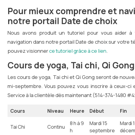
Pour mieux comprendre et nav
notre portail Date de choix
Nous avons produit un tutoriel pour vous aider à v
navigation dans notre portail Date de choix sur votre t
pouvez visionner
ce tutoriel grâce à ce lien
.
Cours de yoga, Tai chi, Qi Gong
Les cours de yoga, Tai chi et Qi Gong seront de nouve
mi-septembre. Vous pouvez vous inscrire à ceux-ci
Service à la clientèle dès maintenant (514-374-1480 #4
Cours
Niveau
Heure
Début
Fin
8 h à 9
Mardi 15
Mardi 
Tai Chi
Continu
h
septembre
décem