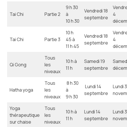
9 h 30
Vendre
Vendredi 18
Tai Chi
Partie 2
à
4
septembre
10 h 30
décem
10 h
Vendre
Vendredi 18
Tai Chi
Partie 3
45 à
4
septembre
11 h 45
décem
Tous
10 h à
Samedi 19
Samed
Qi Gong
les
11 h
septembre
décem
niveaux
Tous
8 h 30
Lundi 14
Lundi 
Hatha yoga
les
à
septembre
novem
niveaux
9 h 30
Yoga
Tous
10 h à
Lundi 14
Lundi 
thérapeutique
les
11 h
septembre
novem
sur chaise
niveaux