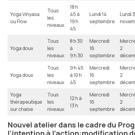
18 h
Tous
Yoga Vinyasa
45 à
Lundi 14
Lundi 
les
ou Flow
19 h
septembre
novem
niveaux
45
Tous
8 h 30
Mercredi
Mercre
Yoga doux
les
à
16
2
niveaux
9 h 30
septembre
décem
Tous
9 h 45
Mercredi
Mercre
Yoga doux
les
à 10 h
16
2
niveaux
45
septembre
décem
Yoga
Tous
Mercredi
Mercre
12 h à
thérapeutique
les
16
2
13 h
sur chaise
niveaux
septembre
décem
Nouvel atelier dans le cadre du Pr
l’intention à l’action:
modification d