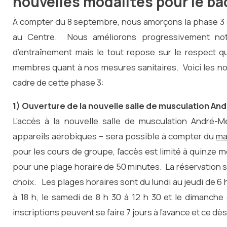
nouvelles modalités pour le b
À compter du 8 septembre, nous amorçons la phase 3 de
au Centre. Nous améliorons progressivement notr
d’entraînement mais le tout repose sur le respect q
membres quant à nos mesures sanitaires. Voici les no
cadre de cette phase 3:
1) Ouverture de la nouvelle salle de musculation An
L’accès à la nouvelle salle de musculation André-
appareils aérobiques – sera possible à compter du
ma
pour les cours de groupe, l’accès est limité à quinze
pour une plage horaire de 50 minutes. La réservation se 
choix. Les plages horaires sont du lundi au jeudi de 6 h
à 18 h, le samedi de 8 h 30 à 12 h 30 et le dimanche
inscriptions peuvent se faire 7 jours à l’avance et ce dè