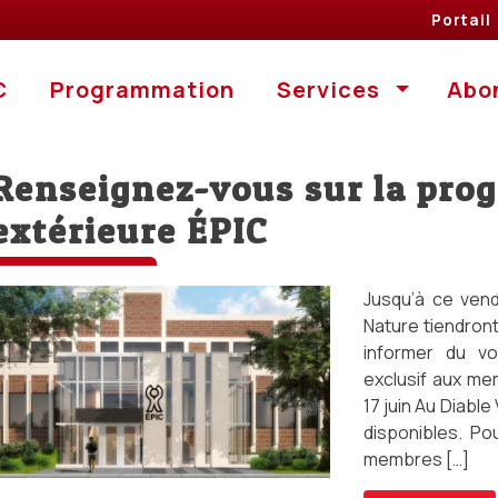
Portail
Portail
ÉPIC
Programmation
C
Programmation
Services
Abo
Renseignez-vous sur la pr
extérieure ÉPIC
Jusqu’à ce vend
Nature tiendront
informer du vo
exclusif aux mem
17 juin Au Diabl
disponibles. Pou
membres […]