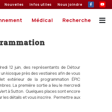
Nouvelles
Infos utiles
Nous joindre
Nouvelles
Infos utiles
Nous joindre
Abonnement
Médical
Recher
nnement
Médical
Recherche
ogrammation
redi 12 juin, des représentants de Détour
 un kiosque près des vestiaires afin de vous
let extérieur de la programmation ÉPIC
bres. La première sortie a lieu le mercredi
e Vert à Sutton. Quelques places sont encore
r les détails et vous inscrire. Permettre aux