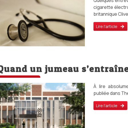
Quelques entrev
cigarette électr
britannique Clive 
Lire l'article
Quand un jumeau s’entraîne 
À lire absolume
publiée dans The
Lire l'article