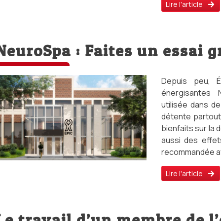
Lire l'article
NeuroSpa : Faites un essai g
Depuis peu, 
énergisantes 
utilisée dans d
détente partou
bienfaits sur la
aussi des effets
recommandée ava
Lire l'article
Le travail d’un membre de l