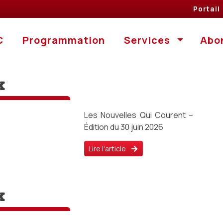
Portail
Portail
ÉPIC
Programmation
C
Programmation
Services
Abo
x
Les Nouvelles Qui Courent –
Édition du 30 juin 2026
Lire l'article
x