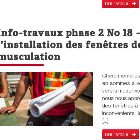
Lire l'article
Info-travaux phase 2 No 18 
l’installation des fenêtres de
musculation
Chers membres, 
en sommes à vo
vers la modernis
nous nous apprê
des fenêtres à l
inconvénients, l
[…]
Lire l'article