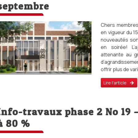
septembre
Chers membres, 
en vigueur du 1
nouveautés sont
en soirée! L’a
attenante au g
d’agrandissemen
offrir plus de var
Lire l'article
Info-travaux phase 2 No 19 
à 80 %