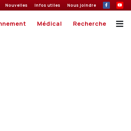
Nouvelles
Infos utiles
Nous joindre
Nouvelles
Infos utiles
Nous joindre
Abonnement
Médical
Recher
nnement
Médical
Recherche