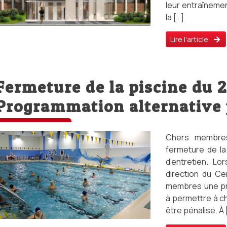
leur entraînemen
la […]
Lire l'article
Fermeture de la piscine du 25
Programmation alternative
Chers membres
fermeture de la
d’entretien. Lo
direction du Ce
membres une pro
à permettre à c
être pénalisé. À 