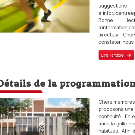
suggestion
à info@centreep
Bonne lect
d’informationj
directeur Ch
constater, nous 
Lire l'article
Détails de la programmation
Chers membres, 
proposons une p
continuité. En e
dans la grille 
habitués. Afin