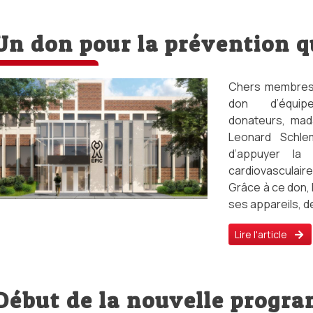
Un don pour la prévention q
Chers membres,
don d’équi
donateurs, mad
Leonard Schle
d’appuyer la
cardiovasculaire
Grâce à ce don, 
ses appareils, d
Lire l'article
Début de la nouvelle progra