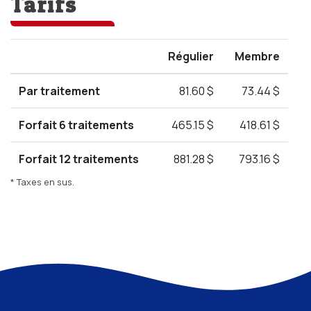
Tarifs
Régulier
Membre
Par traitement
81.60 $
73.44 $
Forfait 6 traitements
465.15 $
418.61 $
Forfait 12 traitements
881.28 $
793.16 $
* Taxes en sus.